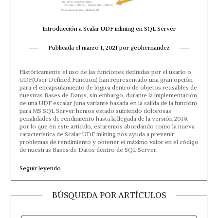
Introducción a Scalar UDF inlining en SQL Server
Publicada el
marzo 1, 2021
por
geohernandez
Históricamente el uso de las funciones definidas por el usario o
UDF(User Defined Function) han representado una gran opción
para el encapsulamiento de lógica dentro de objetos reusables de
nuestras Bases de Datos, sin embargo, durante la implementación
de una UDF escalar (una variante basada en la salida de la función)
para MS SQL Server hemos estado sufriendo dolorosas
penalidades de rendimiento hasta la llegada de la versión 2019,
por lo que en este artículo, estaremos abordando como la nueva
característica de Scalar UDF inlining nos ayuda a prevenir
problemas de rendimiento y obtener el máximo valor en el código
de nuestras Bases de Datos dentro de SQL Server.
«Introducción
Seguir leyendo
a
Scalar
UDF
BÚSQUEDA POR ARTÍCULOS
inlining
en
SQL