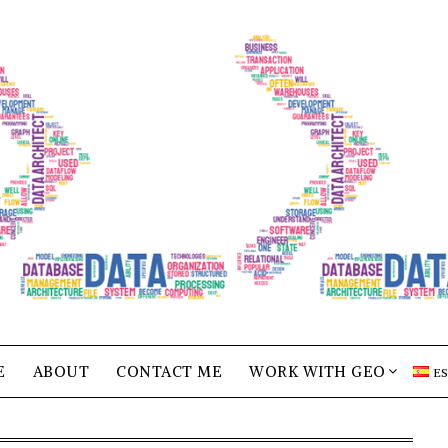
E
ABOUT
CONTACT ME
WORK WITH GEO
E